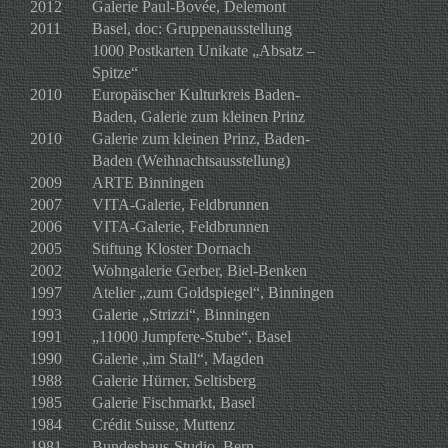
2012
Galerie Paul-Bovée, Delemont
2011
Basel, doc: Gruppenausstellung
1000 Postkarten Unikate „Absatz –
Spitze“
2010
Europäischer Kulturkreis Baden-
Baden, Galerie zum kleinen Prinz
2010
Galerie zum kleinen Prinz, Baden-
Baden (Weihnachtsausstellung)
2009
ARTE Binningen
2007
VITA-Galerie, Feldbrunnen
2006
VITA-Galerie, Feldbrunnen
2005
Stiftung Kloster Dornach
2002
Wohngalerie Gerber, Biel-Benken
1997
Atelier „zum Goldspiegel“, Binningen
1993
Galerie „Strizzi“, Binningen
1991
„11000 Jumpfere-Stube“, Basel
1990
Galerie „im Stall“, Magden
1988
Galerie Hürner, Seltisberg
1985
Galerie Fischmarkt, Basel
1984
Crédit Suisse, Muttenz
1981
Bundeshaus-Studio, Bern