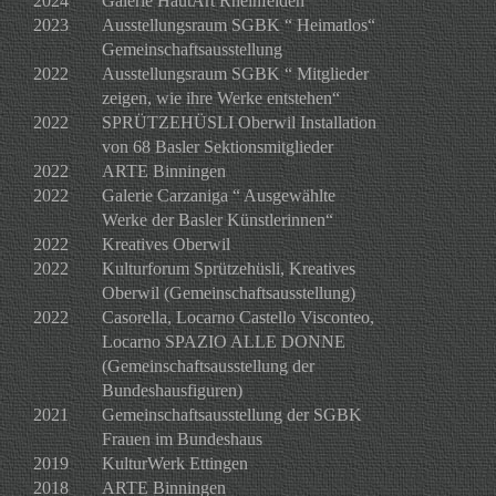
2024
Galerie HautArt Rheinfelden
2023
Ausstellungsraum SGBK “ Heimatlos“
Gemeinschaftsausstellung
2022
Ausstellungsraum SGBK “ Mitglieder
zeigen, wie ihre Werke entstehen“
2022
SPRÜTZEHÜSLI Oberwil Installation
von 68 Basler Sektionsmitglieder
2022
ARTE Binningen
2022
Galerie Carzaniga “ Ausgewählte
Werke der Basler Künstlerinnen“
2022
Kreatives Oberwil
2022
Kulturforum Sprützehüsli, Kreatives
Oberwil (Gemeinschaftsausstellung)
2022
Casorella, Locarno Castello Visconteo,
Locarno SPAZIO ALLE DONNE
(Gemeinschaftsausstellung der
Bundeshausfiguren)
2021
Gemeinschaftsausstellung der SGBK
Frauen im Bundeshaus
2019
KulturWerk Ettingen
2018
ARTE Binningen